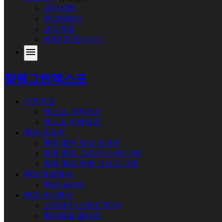
공지사항
묻고답하기
보도자료
쏙쏙! 환경이야기
menu
창원그린엑스포
기본개요
엑스포 기본개요
엑스포 진행일정
환경 공모전
환경 짧은 영상 공모전
창원 환경 그리기(사생) 대회
창원 환경 만화 그리기 대회
환경 체험행사
환경 놀이터
환경 부대행사
도장깨기(스탬프 투어)
황금종을 울려라