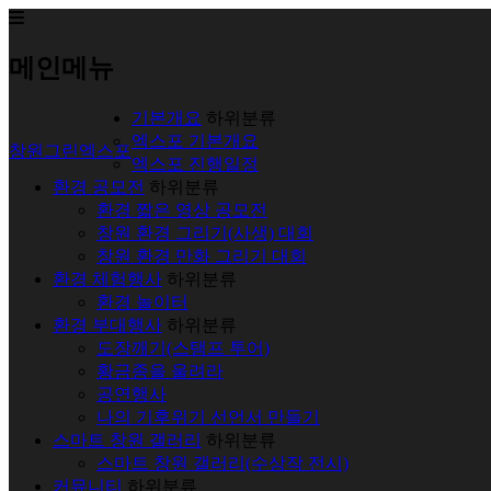
메인메뉴
기본개요
하위분류
엑스포 기본개요
창원그린엑스포
엑스포 진행일정
환경 공모전
하위분류
환경 짧은 영상 공모전
창원 환경 그리기(사생) 대회
창원 환경 만화 그리기 대회
환경 체험행사
하위분류
환경 놀이터
환경 부대행사
하위분류
도장깨기(스탬프 투어)
황금종을 울려라
공연행사
나의 기후위기 선언서 만들기
스마트 창원 갤러리
하위분류
스마트 창원 갤러리(수상작 전시)
커뮤니티
하위분류