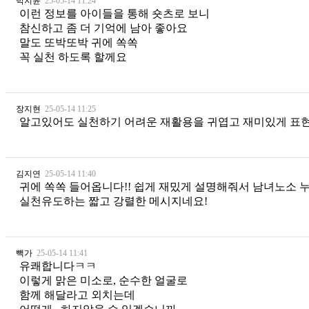
박지윤
25-05-14 11:24
이런 정보를 아이들을 통해 숏츠로 보니
참신하고 좀 더 기억에 남아 좋아요
말도 또박또박 귀에 쏙쏙
꼭 실천 하도록 할께요
장지현
25-05-14 11:25
알고있어도 실천하기 어려운 재활용을 귀엽고 재미있게 표현
김지연
25-05-14 11:40
귀에 쏙쏙 들어옵니다!! 쉽게 재밌게 설명해줘서 남녀노소 누구
실천유도하는 짧고 강렬한 메시지네요!
빽가
25-05-14 11:41
유쾌합니다ㅋㅋ
이렇게 맑은 미소로, 순수한 얼굴로
함께 해달라고 외치는데