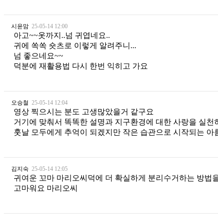
시윤맘
25-05-14 12:00
아고~~옷까지..넘 귀엽네요..
귀에 쏙쏙 숏츠로 이렇게 알려주니...
넘 좋으네요~~
덕분에 재활용법 다시 한번 익히고 가요
오승철
25-05-14 12:04
영상 찍으시는 분도 고생많았을거 같구요
거기에 맞춰서 똑똑한 설명과 지구환경에 대한 사랑을 실천
훗날 모두에게 추억이 되겠지만 작은 습관으로 시작되는 
김지숙
25-05-14 12:05
귀여운 꼬마 마리오씨덕에 더 확실하게 분리수거하는 방법을
고마워요 마리오씨