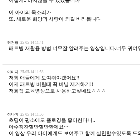
어떻게.. 하지않을 수 있겠습니까
이 아이의 목소리가
또, 새로운 희망과 사랑이 되길 바라봅니다
허건형
25-05-14 11:41
패트병 재활용 방법 너무잘 알려주는 영상입니다.너무 귀여
이미지
25-05-14 11:53
저희 애들에게 보여줘야겠어요!!
이제 패트병 버릴때 꼭 비닐 제거하기!!
저희집 교육영상으로 사용하고싶네요ㅎㅎㅎ
정나미
25-05-14 11:56
초딩이 평소에도 플로깅을 좋아한다니..
아주칭찬할만할만한데요~~
이 영상 우리 아이에게도 보여주고 함께 실천할수있도록 도와