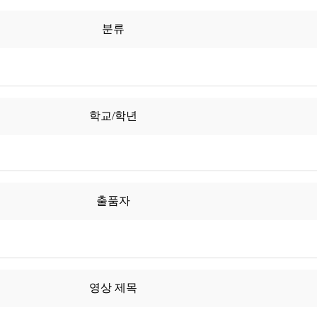
분류
학교/학년
출품자
영상 제목