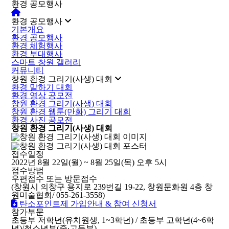
환경 공모행사
환경 공모행사
기본개요
환경 공모행사
환경 체험행사
환경 부대행사
스마트 창원 갤러리
커뮤니티
창원 환경 그리기(사생) 대회
환경 말하기 대회
환경 영상 공모전
창원 환경 그리기(사생) 대회
창원 환경 웹툰(만화) 그리기 대회
환경 사진 공모전
창원 환경 그리기(사생) 대회
접수일정
2022년 8월 22일(월) ~ 8월 25일(목) 오후 5시
접수방법
우편접수 또는 방문접수
(창원시 의창구 용지로 239번길 19-22, 창원문화원 4층 창
원미술협회/ 055-261-3558)
탄소포인트제 가입안내 & 참여 신청서
참가부문
초등부 저학년(유치원생, 1~3학년) / 초등부 고학년(4~6학
년)/청소년부(중∙고등부)