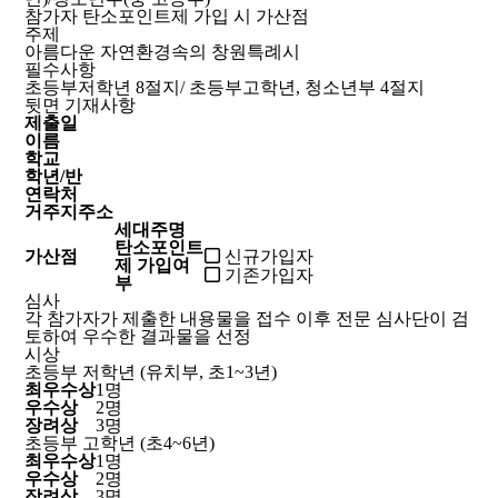
참가자 탄소포인트제 가입 시 가산점
주제
아름다운 자연환경속의 창원특례시
필수사항
초등부저학년 8절지/ 초등부고학년, 청소년부 4절지
뒷면 기재사항
제출일
이름
학교
학년/반
연락처
거주지주소
세대주명
탄소포인트
가산점
신규가입자
제 가입여
기존가입자
부
심사
각 참가자가 제출한 내용물을 접수 이후 전문 심사단이 검
토하여 우수한 결과물을 선정
시상
초등부 저학년 (유치부, 초1~3년)
최우수상
1명
우수상
2명
장려상
3명
초등부 고학년 (초4~6년)
최우수상
1명
우수상
2명
장려상
3명