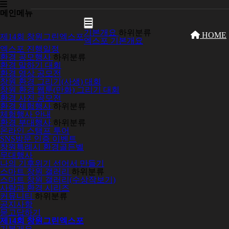
메인메뉴
기본개요
하위분류
HOME
제14회 창원그린엑스포
엑스포 기본개요
엑스포 진행일정
환경 공모행사
하위분류
환경 말하기 대회
환경 영상 공모전
창원 환경 그리기(사생) 대회
창원 환경 웹툰(만화) 그리기 대회
환경 사진 공모전
환경 체험행사
하위분류
체험행사 안내
환경 부대행사
하위분류
온라인 스탬프 투어
SNS방문 인증 이벤트
창원특례시 환경골든벨
무대행사
나의 기후위기 선어서 만들기
스마트 창원 갤러리
하위분류
스마트 창원 갤러리(수상작보기)
사람과 환경 시리즈
커뮤니티
하위분류
공지사항
묻고답하기
제14회 창원그린엑스포
기본개요