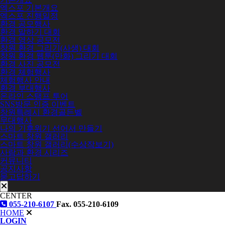
엑스포 기본개요
엑스포 진행일정
환경 공모행사
환경 말하기 대회
환경 영상 공모전
창원 환경 그리기(사생) 대회
창원 환경 웹툰(만화) 그리기 대회
환경 사진 공모전
환경 체험행사
체험행사 안내
환경 부대행사
온라인 스탬프 투어
SNS방문 인증 이벤트
창원특례시 환경골든벨
무대행사
나의 기후위기 선어서 만들기
스마트 창원 갤러리
스마트 창원 갤러리(수상작보기)
사람과 환경 시리즈
커뮤니티
공지사항
묻고답하기
CENTER
055-210-6107
Fax. 055-210-6109
HOME
LOGIN